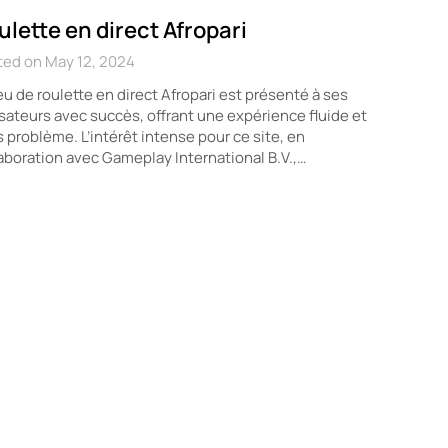
ulette en direct Afropari
ted on May 12, 2024
eu de roulette en direct Afropari est présenté à ses
isateurs avec succès, offrant une expérience fluide et
 problème. L’intérêt intense pour ce site, en
aboration avec Gameplay International B.V.,…