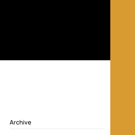
Archive