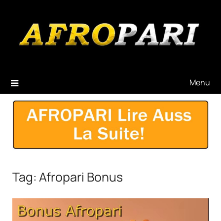
Skip
to
content
Menu
Tag:
Afropari Bonus