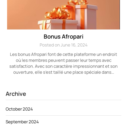
Bonus Afropari
Posted on June 16, 2024
Les bonus Afropari font de cette plateforme un endroit
où les membres peuvent passer leur temps avec
satisfaction. Avec son caractère impressionnant et son
ouverture, elle s’est taillé une place spéciale dans…
Archive
October 2024
September 2024